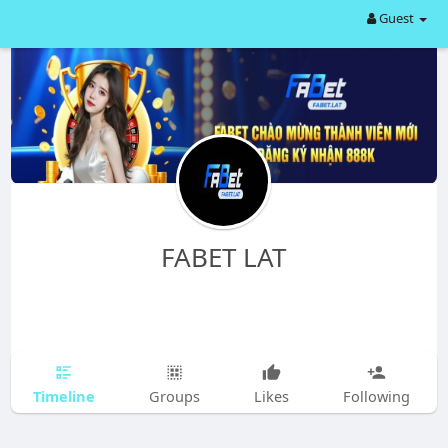
Guest
FABET LAT
Timeline
Groups
Likes
Following