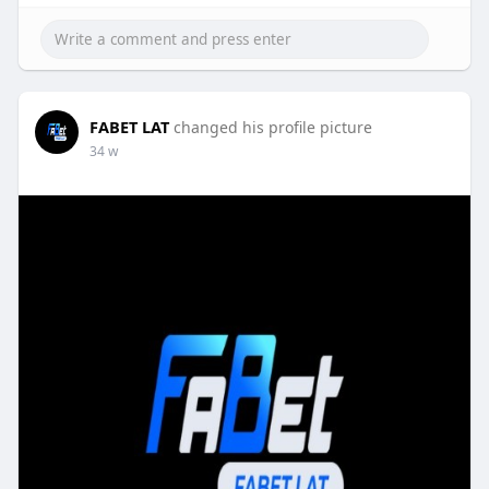
FABET LAT
changed his profile picture
34 w