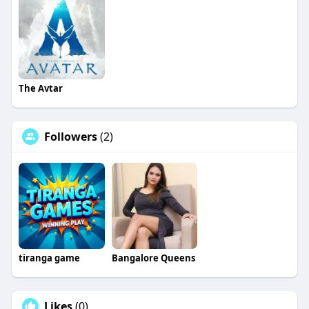
The Avtar
Followers
(2)
tiranga game
Bangalore Queens
Likes
(0)