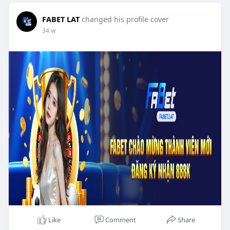
FABET LAT
changed his profile cover
34 w
Like
Comment
Share