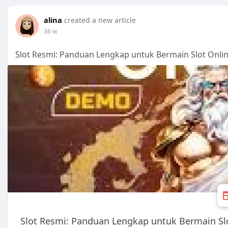
alina
created a new article
36 w
Slot Resmi: Panduan Lengkap untuk Bermain Slot Onli
Slot Resmi: Panduan Lengkap untuk Bermain Sl