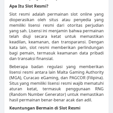
Apa Itu Slot Resmi?
Slot resmi adalah permainan slot online yang
dioperasikan oleh situs atau penyedia yang
memiliki lisensi resmi dari otoritas perjudian
yang sah. Lisensi ini menjamin bahwa permainan
telah diuji secara ketat untuk memastikan
keadilan, keamanan, dan transparansi. Dengan
kata lain, slot resmi memberikan perlindungan
bagi pemain, termasuk keamanan data pribadi
dan transaksi finansial.
Beberapa badan regulasi yang memberikan
lisensi resmi antara lain Malta Gaming Authority
(MGA), Curacao eGaming, dan PAGCOR (Filipina).
Situs yang memiliki lisensi resmi wajib mematuhi
aturan ketat, termasuk penggunaan RNG
(Random Number Generator) untuk memastikan
hasil permainan benar-benar acak dan adil.
Keuntungan Bermain di Slot Resmi