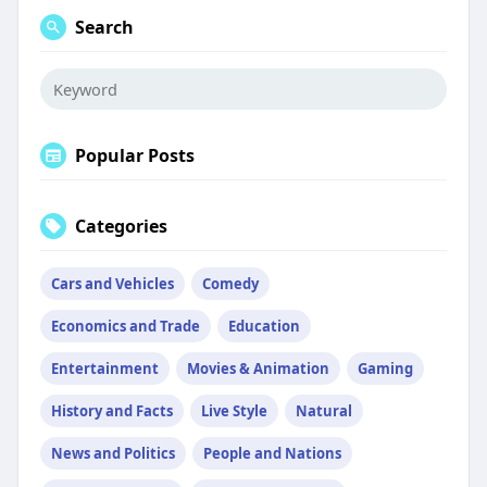
Search
Popular Posts
Categories
Cars and Vehicles
Comedy
Economics and Trade
Education
Entertainment
Movies & Animation
Gaming
History and Facts
Live Style
Natural
News and Politics
People and Nations