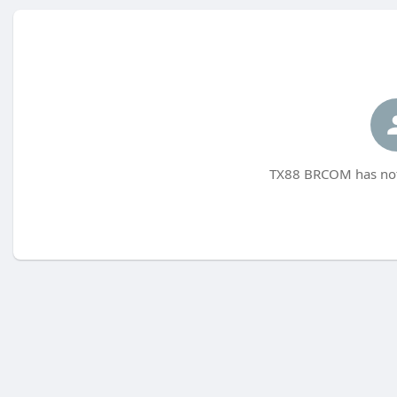
TX88 BRCOM has not 