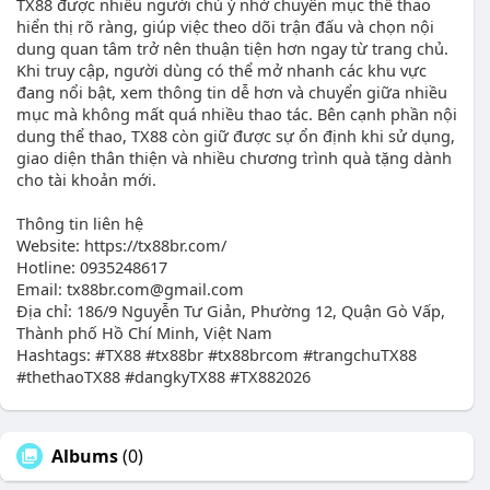
TX88 được nhiều người chú ý nhờ chuyên mục thể thao
hiển thị rõ ràng, giúp việc theo dõi trận đấu và chọn nội
dung quan tâm trở nên thuận tiện hơn ngay từ trang chủ.
Khi truy cập, người dùng có thể mở nhanh các khu vực
đang nổi bật, xem thông tin dễ hơn và chuyển giữa nhiều
mục mà không mất quá nhiều thao tác. Bên cạnh phần nội
dung thể thao, TX88 còn giữ được sự ổn định khi sử dụng,
giao diện thân thiện và nhiều chương trình quà tặng dành
cho tài khoản mới.
Thông tin liên hệ
Website: https://tx88br.com/
Hotline: 0935248617
Email: tx88br.com@gmail.com
Địa chỉ: 186/9 Nguyễn Tư Giản, Phường 12, Quận Gò Vấp,
Thành phố Hồ Chí Minh, Việt Nam
Hashtags: #TX88 #tx88br #tx88brcom #trangchuTX88
#thethaoTX88 #dangkyTX88 #TX882026
Albums
(0)