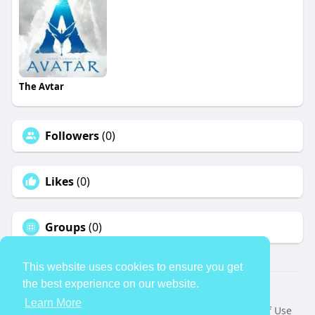
The Avtar
Followers
(0)
Likes
(0)
Groups
(0)
This website uses cookies to ensure you get
the best experience on our website.
© 2026 TheAvtar
Learn More
Home
About
Contact Us
Privacy Policy
Terms of Use