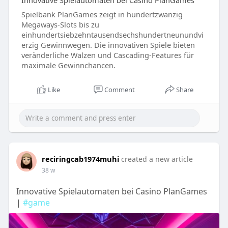
Innovative Spielautomaten bei Casino PlanGames
Spielbank PlanGames zeigt in hundertzwanzig
Megaways-Slots bis zu
einhundertsiebzehntausendsechshundertneunundvi
erzig Gewinnwegen. Die innovativen Spiele bieten
veränderliche Walzen und Cascading-Features für
maximale Gewinnchancen.
Like
Comment
Share
reciringcab1974muhi
created a new article
38 w
Innovative Spielautomaten bei Casino PlanGames
|
#game