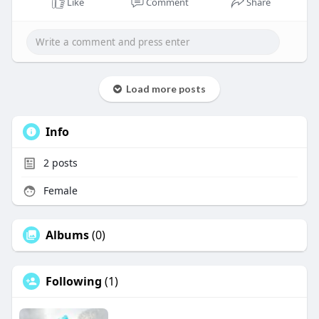
Like
Comment
Share
Load more posts
Info
2
posts
Female
Albums
(0)
Following
(1)