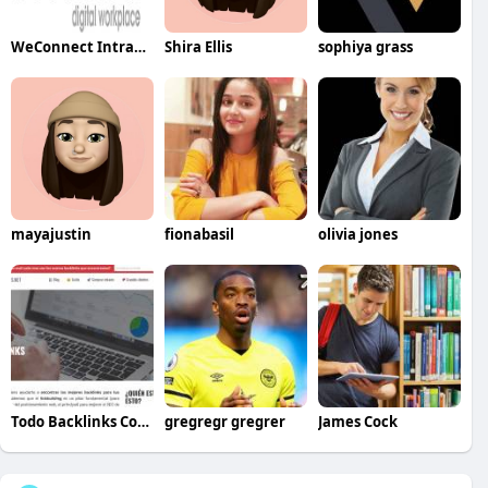
WeConnect Intranet
Shira Ellis
sophiya grass
mayajustin
fionabasil
olivia jones
Todo Backlinks Comprar
gregregr gregrer
James Cock