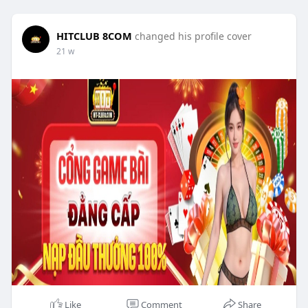
HITCLUB 8COM
changed his profile cover
21 w
Like
Comment
Share