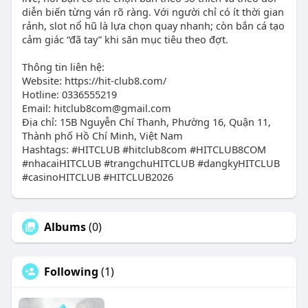
diễn biến từng ván rõ ràng. Với người chỉ có ít thời gian
rảnh, slot nổ hũ là lựa chọn quay nhanh; còn bắn cá tạo
cảm giác “đã tay” khi săn mục tiêu theo đợt.
Thông tin liên hệ:
Website: https://hit-club8.com/
Hotline: 0336555219
Email: hitclub8com@gmail.com
Địa chỉ: 15B Nguyễn Chí Thanh, Phường 16, Quận 11,
Thành phố Hồ Chí Minh, Việt Nam
Hashtags: #HITCLUB #hitclub8com #HITCLUB8COM
#nhacaiHITCLUB #trangchuHITCLUB #dangkyHITCLUB
#casinoHITCLUB #HITCLUB2026
Albums
(0)
Following
(1)