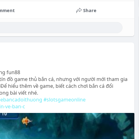
mment
Share
ởng fun88
 tín đồ game thủ bắn cá, nhưng với người mới tham gia
. Để hiểu thêm về game, biết cách chơi bắn cá đổi
ng bài viết nhé.
ebancadoithuong
#slotsgameonline
in-ve-ban-c