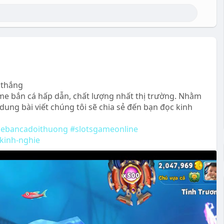
 thắng
me bắn cá hấp dẫn, chất lượng nhất thị trường. Nhằm
dung bài viết chúng tôi sẽ chia sẻ đến bạn đọc kinh
ebancadoithuong
#slotsgameonline
-kinh-nghie