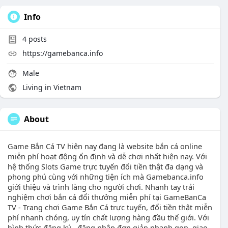
Info
4
posts
https://gamebanca.info
Male
Living in Vietnam
About
Game Bắn Cá TV hiện nay đang là website bắn cá online
miễn phí hoạt động ổn định và dễ chơi nhất hiện nay. Với
hệ thống Slots Game trực tuyến đổi tiền thật đa dạng và
phong phú cùng với những tiện ích mà Gamebanca.info
giới thiệu và trình làng cho người chơi. Nhanh tay trải
nghiệm chơi bắn cá đổi thưởng miễn phí tại GameBanCa
TV - Trang chơi Game Bắn Cá trực tuyến, đổi tiền thật miễn
phí nhanh chóng, uy tín chất lượng hàng đầu thế giới. Với
hình thức đăng ký - đăng nhập đơn giản nhanh gọn, giao