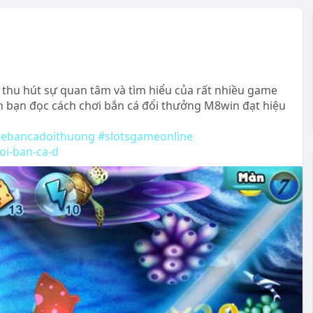
 thu hút sự quan tâm và tìm hiểu của rất nhiều game
ch bạn đọc cách chơi bắn cá đổi thưởng M8win đạt hiệu
ebancadoithuong
#slotsgameonline
oi-ban-ca-d