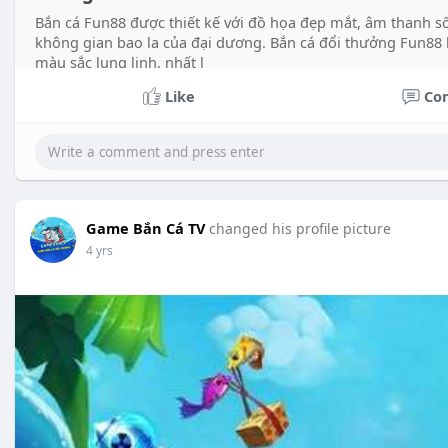
Bắn cá Fun88 được thiết kế với đồ họa đẹp mắt, âm thanh 
không gian bao la của đại dương. Bắn cá đổi thưởng Fun88 l
màu sắc lung linh, nhất l
Like
Co
Game Bắn Cá TV
changed his profile picture
4 yrs