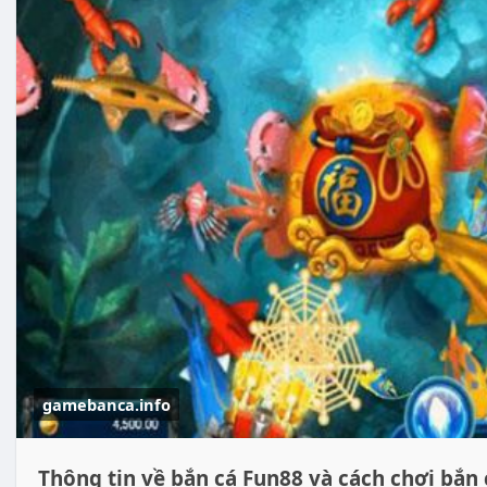
gamebanca.info
Thông tin về bắn cá Fun88 và cách chơi bắn