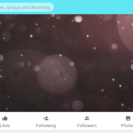
Likes
Following
Followers
Photo