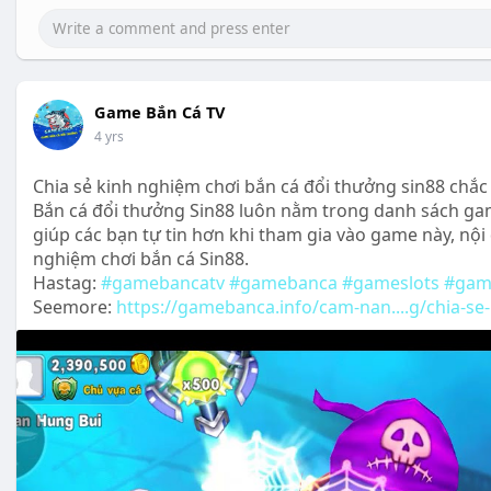
Game Bắn Cá TV
4 yrs
Chia sẻ kinh nghiệm chơi bắn cá đổi thưởng sin88 chắc
Bắn cá đổi thưởng Sin88 luôn nằm trong danh sách ga
giúp các bạn tự tin hơn khi tham gia vào game này, nội 
nghiệm chơi bắn cá Sin88.
Hastag:
#gamebancatv
#gamebanca
#gameslots
#gam
Seemore:
https://gamebanca.info/cam-nan....g/chia-se