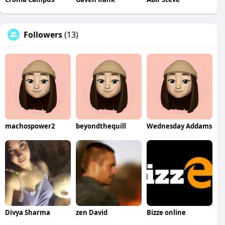
Followers
(13)
machospower2
beyondthequill
Wednesday Addams
Divya Sharma
zen David
Bizze online