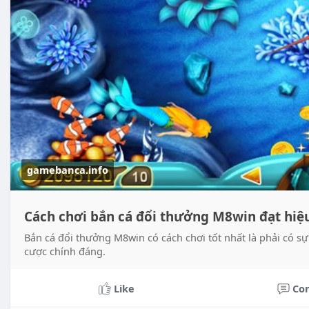
gamebanca.info
Cách chơi bắn cá đổi thưởng M8win đạt hiệ
Bắn cá đổi thưởng M8win có cách chơi tốt nhất là phải có sự
cược chính đáng.
Like
Co